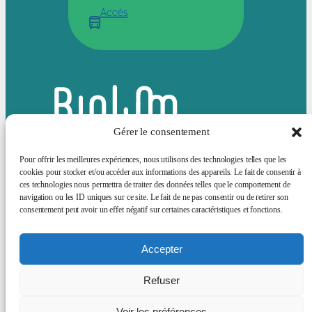
Accès
Gérer le consentement
Pour offrir les meilleures expériences, nous utilisons des technologies telles que les
cookies pour stocker et/ou accéder aux informations des appareils. Le fait de consentir à
ces technologies nous permettra de traiter des données telles que le comportement de
Bluesky
LinkedIn
navigation ou les ID uniques sur ce site. Le fait de ne pas consentir ou de retirer son
consentement peut avoir un effet négatif sur certaines caractéristiques et fonctions.
Actualités
Animation scientifique
Sciences et société
Offres d’emploi
Services Supports
A propos
Accepter
Mentions
Refuser
légales
Voir les préférences