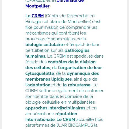
(UAR5261) et à l’
Université de
Montpellier
.
Le
CRBM
(Centre de Recherche en
Biologie cellulaire de Montpellier) s’est
fixé pour mission de comprendre les
mécanismes qui contrôlent les
processus fondamentaux de la
biologie cellulaire
et l’impact de leur
perturbation sur les
pathologies
humaines
. Le CRBM est spécialisé dans
l’étude des
contrôles de la division
des cellules
, de
l’organisation de leur
cytosquelette
, de la
dynamique des
membranes lipidiques
, ainsi que de
l’adaptation
et de
la robustesse
. Le
CRBM s’efforce également de renforcer
son identité dans le domaine de la
biologie cellulaire en multipliant les
approches interdisciplinaires
et en
acquérant une
réputation
internationale
.
Le CRBM
accueille trois
plateformes de l’UAR BIOCAMPUS la