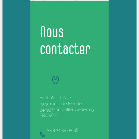
Nous
contacter
BIOLuM – CNRS
1919, route de Mende,
34293 Montpellier Cedex 05
FRANCE
+33 4 34 35 95 36