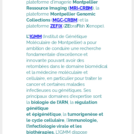
plateforme d’imagerie
Montpellier
Ressource Imaging (
MRI-CRBM
)
, la
plateforme
Montpellier Genomic
Collections
(
MGC-CRBM
) et la
plateforme
ZEFIX
(
ZE
bra
FI
sh
X
enope).
L’
IGMM
(Institut de Génétique
Moléculaire de Montpellier) a pour
ambition de conduire une recherche
fondamentale d’excellence et
innovante pouvant avoir des
retombées dans le domaine biomédical
et la médecine moléculaire et
cellulaire, en particulier pour traiter le
cancer et certaines maladies
infectieuses ou génétiques. Ses
principaux domaines d’expertise sont
la
biologie de l’ARN
, la
régulation
génétique
et
épigénétique
, la
tumorigenèse et
le cycle cellulaire
, l’
immunologie,
l’infectiologie virale et les
biothérapies.
L’IGMM dispose