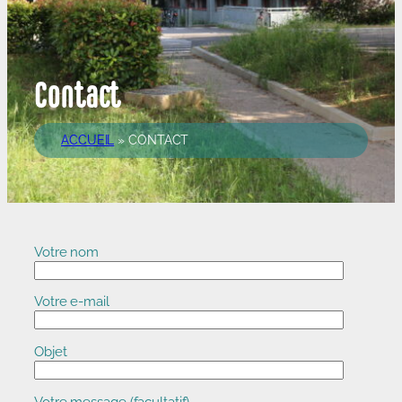
Contact
ACCUEIL
»
CONTACT
Votre nom
Votre e-mail
Objet
Votre message (facultatif)