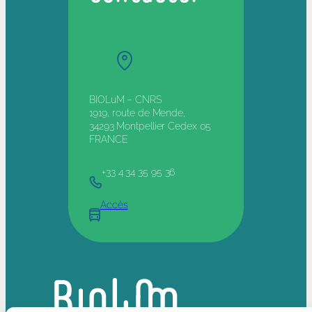
BIOLuM – CNRS
1919, route de Mende,
34293 Montpellier Cedex 05
FRANCE
+33 4 34 35 95 36
Accès