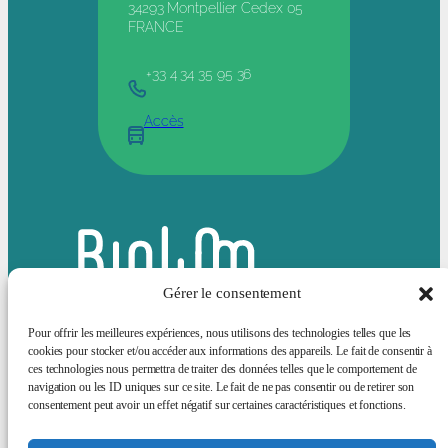
34293 Montpellier Cedex 05
FRANCE
+33 4 34 35 95 36
Accès
Gérer le consentement
Pour offrir les meilleures expériences, nous utilisons des technologies telles que les
cookies pour stocker et/ou accéder aux informations des appareils. Le fait de consentir à
ces technologies nous permettra de traiter des données telles que le comportement de
Bluesky
LinkedIn
navigation ou les ID uniques sur ce site. Le fait de ne pas consentir ou de retirer son
consentement peut avoir un effet négatif sur certaines caractéristiques et fonctions.
Actualités
Animation scientifique
Sciences et société
Offres d’emploi