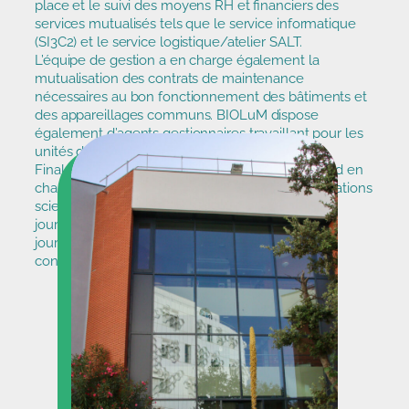
place et le suivi des moyens RH et ﬁnanciers des
services mutualisés tels que le service informatique
(SI3C2) et le service logistique/atelier SALT.
L’équipe de gestion a en charge également la
mutualisation des contrats de maintenance
nécessaires au bon fonctionnement des bâtiments et
des appareillages communs. BIOLuM dispose
également d’agents gestionnaires travaillant pour les
unités de recherche constituantes de BIOLuM.
Finalement, l’équipe de gestion de BIOLuM prend en
charge l’organisation administrative des manifestations
scientiﬁques organisées par BIOLuM comme les
journées portes ouvertes pour les étudiants, les
journées inter-disciplinaires et les invitations de
conférenciers prestigieux.