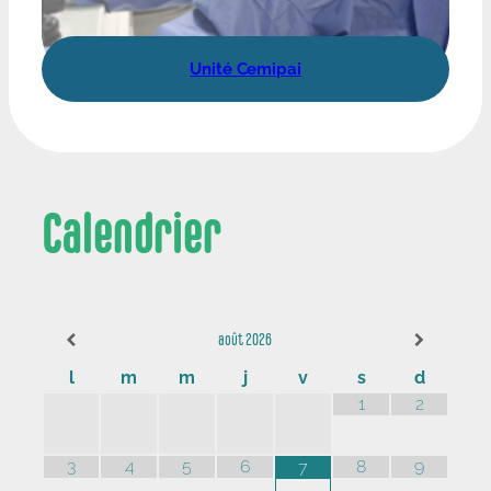
Unité Cemipai
Calendrier
août
2026
l
m
m
j
v
s
d
1
2
3
4
5
6
8
9
7