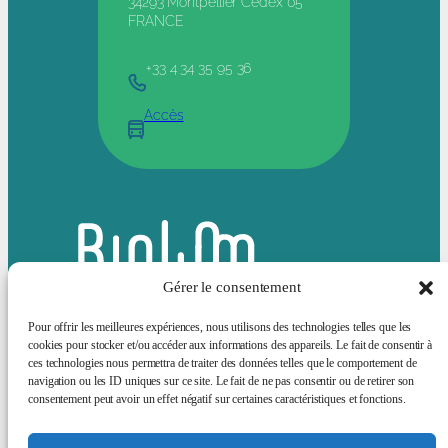
34293 Montpellier Cedex 05
FRANCE
+33 4 34 35 95 36
Accès
Gérer le consentement
Pour offrir les meilleures expériences, nous utilisons des technologies telles que les
cookies pour stocker et/ou accéder aux informations des appareils. Le fait de consentir à
ces technologies nous permettra de traiter des données telles que le comportement de
Bluesky
LinkedIn
navigation ou les ID uniques sur ce site. Le fait de ne pas consentir ou de retirer son
consentement peut avoir un effet négatif sur certaines caractéristiques et fonctions.
Actualités
Animation scientifique
Sciences et société
Offres d’emploi