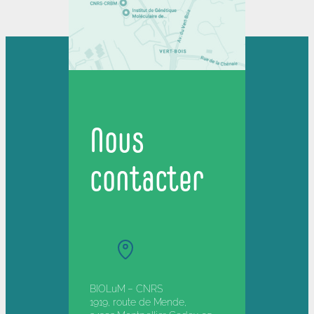
Nous
contacter
BIOLuM – CNRS
1919, route de Mende,