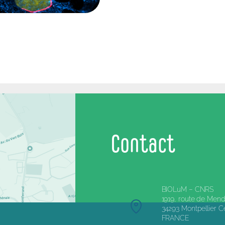
Contact
BIOLuM – CNRS
1919, route de Mend
34293 Montpellier 
FRANCE