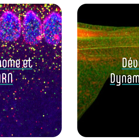
nome et
Dév
ARN
Dynami