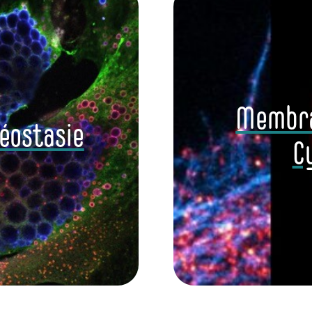
Membran
éostasie
C