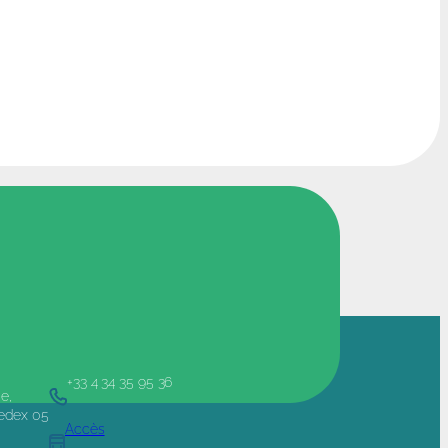
+33 4 34 35 95 36
e,
Cedex 05
Accès