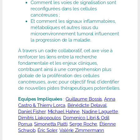
Comment les voies de signalisation sont
reconfigurées dans les cellules
cancéreuses ;
Et comment les signaux inflammatoires,
métaboliques et autres issus du
microenvironnement tumoral influencent
la progression de la maladie.
À travers un cadre collaboratif, cet axe vise à
renforcer les liens entre la recherche
fondamentale et les enjeux cliniques,
contribuant ainsi à une compréhension plus
globale de la prolifération des cellules
cancéreuses, avec pour objectif final d’identifier
de nouvelles pistes thérapeutiques potentielles.
Equipes Impliquées
:
Guillaume Bossis
,
Anna
Castro & Thierry Lorca
,
Bénédicte Delaval
,
Daniel Fisher
,
Michael Hahne
,
Nadine Laguette
,
Dimitris Liakopoulos
,
Domenico Libri & Odil
Porrua
,
Simonetta Piatti
,
Serge Roche
,
Étienne
Schwob
,
Éric Soler
,
Valérie Zimmermann