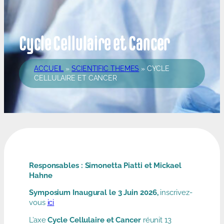
Cycle Cellulaire et Cancer
ACCUEIL
»
SCIENTIFIC THEMES
»
CYCLE
CELLULAIRE ET CANCER
Responsables : Simonetta Piatti et Mickael
Hahne
Symposium Inaugural le 3 Juin 2026,
inscrivez-
vous
ici
L’axe
Cycle Cellulaire et Cancer
réunit 13