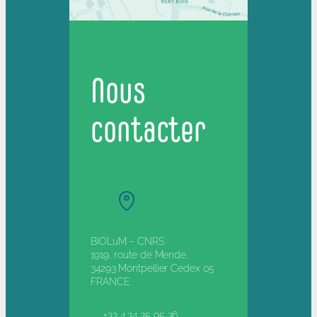
Nous
contacter
BIOLuM – CNRS
1919, route de Mende,
34293 Montpellier Cedex 05
FRANCE
+33 4 34 35 95 36