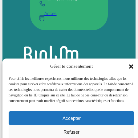
Accès
Gérer le consentement
Pour offrir les meilleures expériences, nous utilisons des technologies telles que les
cookies pour stocker et/ou accéder aux informations des appareils. Le fait de consentir à
ces technologies nous permettra de traiter des données telles que le comportement de
Bluesky
LinkedIn
navigation ou les ID uniques sur ce site. Le fait de ne pas consentir ou de retirer son
consentement peut avoir un effet négatif sur certaines caractéristiques et fonctions.
Actualités
Animation scientifique
Sciences et société
Offres d’emploi
Services Supports
A propos
Accepter
Mentions
Refuser
légales