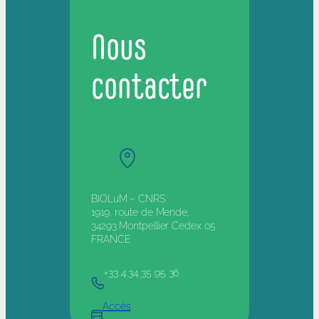
Nous
contacter
BIOLuM – CNRS
1919, route de Mende,
34293 Montpellier Cedex 05
FRANCE
+33 4 34 35 95 36
Accès