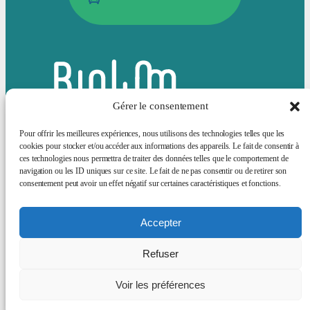
Gérer le consentement
Pour offrir les meilleures expériences, nous utilisons des technologies telles que les
cookies pour stocker et/ou accéder aux informations des appareils. Le fait de consentir à
ces technologies nous permettra de traiter des données telles que le comportement de
Bluesky
LinkedIn
navigation ou les ID uniques sur ce site. Le fait de ne pas consentir ou de retirer son
consentement peut avoir un effet négatif sur certaines caractéristiques et fonctions.
Actualités
Animation scientifique
Sciences et société
Offres d’emploi
Services Supports
A propos
Accepter
Mentions
Refuser
légales
Voir les préférences