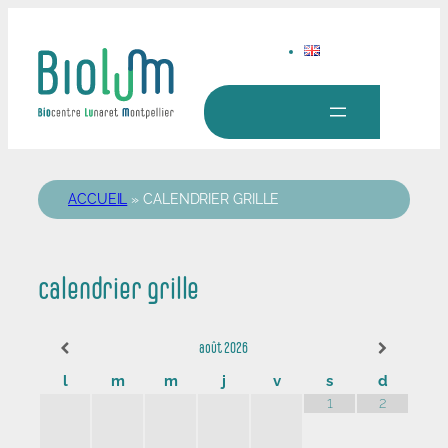
Aller
au
contenu
ACCUEIL
»
CALENDRIER GRILLE
calendrier grille
août
2026
l
m
m
j
v
s
d
1
2