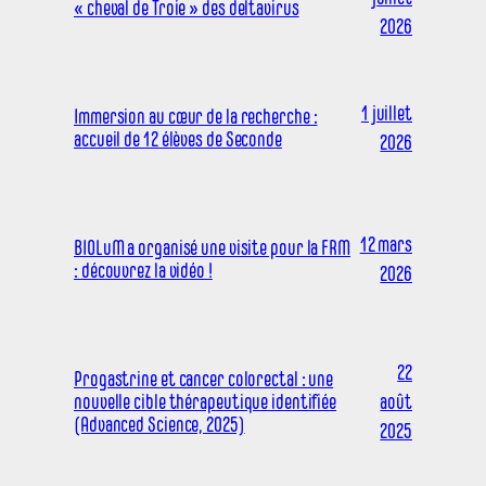
« cheval de Troie » des deltavirus
2026
1 juillet
Immersion au cœur de la recherche :
accueil de 12 élèves de Seconde
2026
12 mars
BIOLuM a organisé une visite pour la FRM
: découvrez la vidéo !
2026
22
Progastrine et cancer colorectal : une
nouvelle cible thérapeutique identifiée
août
(Advanced Science, 2025)
2025