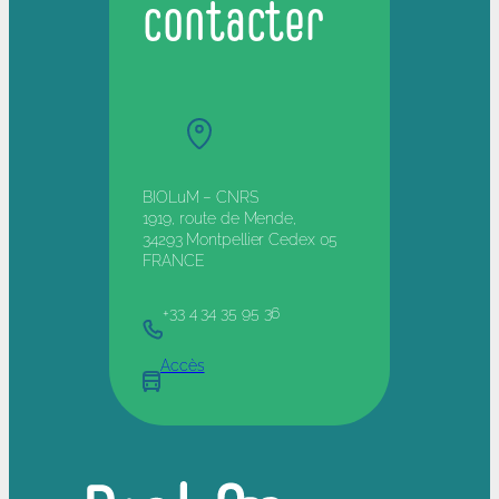
contacter
BIOLuM – CNRS
1919, route de Mende,
34293 Montpellier Cedex 05
FRANCE
+33 4 34 35 95 36
Accès