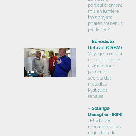
particulièrement
mis en lumière
trois projets
phares soutenus
par la FRM :
–
Bénédicte
Delaval (CRBM)
:
Voyage au cœur
de la cellule en
division pour
percer les
secrets des
maladies
kystiques
rénales.
–
Solange
Desagher (IRIM)
: Étude des
mécanismes de
régulation du