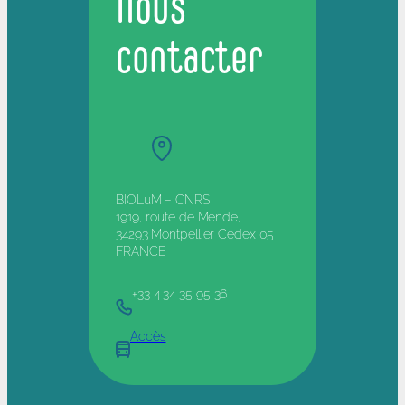
Nous
contacter
BIOLuM – CNRS
1919, route de Mende,
34293 Montpellier Cedex 05
FRANCE
+33 4 34 35 95 36
Accès