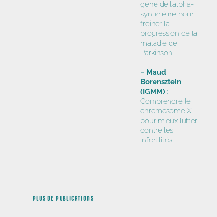
gène de l’alpha-
synucléine pour
freiner la
progression de la
maladie de
Parkinson.
–
Maud
Borensztein
(IGMM)
:
Comprendre le
chromosome X
pour mieux lutter
contre les
infertilités.
PLUS DE PUBLICATIONS