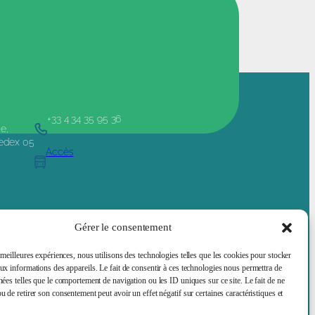
+33 4 34 35 95 36
e,
Cedex 05
Accès
ociété
Offres d’emploi
Services Supports
A propos
Gérer le consentement
 meilleures expériences, nous utilisons des technologies telles que les cookies pour stocker
aux informations des appareils. Le fait de consentir à ces technologies nous permettra de
Mentions légales
nées telles que le comportement de navigation ou les ID uniques sur ce site. Le fait de ne
u de retirer son consentement peut avoir un effet négatif sur certaines caractéristiques et