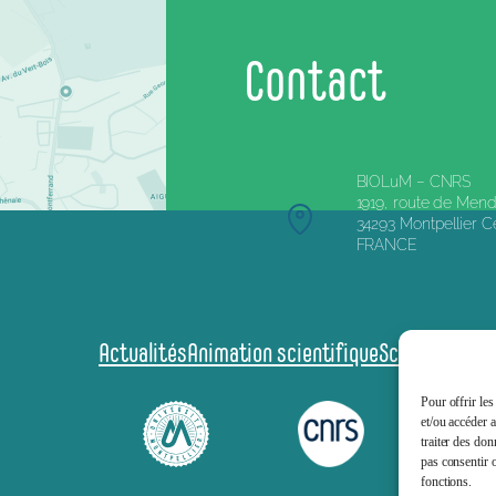
Contact
BIOLuM – CNRS
1919, route de Mend
34293 Montpellier 
FRANCE
Actualités
Animation scientifique
Sciences et s
Pour offrir les
et/ou accéder 
traiter des don
pas consentir o
fonctions.