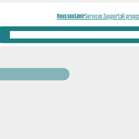
Nous soutenir
Services Supports
A propo
Actualités
Axes scientifiques
Animation scientifique