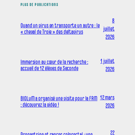
PLUS DE PUBLICATIONS
8
Quand un virus en transporte un autre : le
juillet
« cheval de Troie » des deltavirus
2026
1 juillet
Immersion au cœur de la recherche :
accueil de 12 élèves de Seconde
2026
12 mars
BIOLuM a organisé une visite pour la FRM
: découvrez la vidéo !
2026
22
Progastrine et cancer colorectal : une