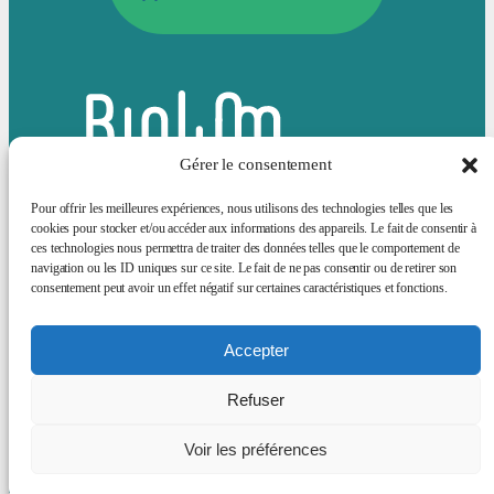
Gérer le consentement
Pour offrir les meilleures expériences, nous utilisons des technologies telles que les
cookies pour stocker et/ou accéder aux informations des appareils. Le fait de consentir à
ces technologies nous permettra de traiter des données telles que le comportement de
Bluesky
LinkedIn
navigation ou les ID uniques sur ce site. Le fait de ne pas consentir ou de retirer son
consentement peut avoir un effet négatif sur certaines caractéristiques et fonctions.
Actualités
Animation scientifique
Sciences et société
Offres d’emploi
Services Supports
A propos
Accepter
Mentions
Refuser
légales
Voir les préférences