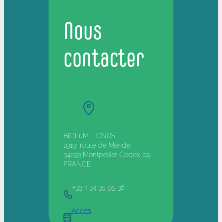
Nous
contacter
BIOLuM – CNRS
1919, route de Mende,
34293 Montpellier Cedex 05
FRANCE
+33 4 34 35 95 36
Accès