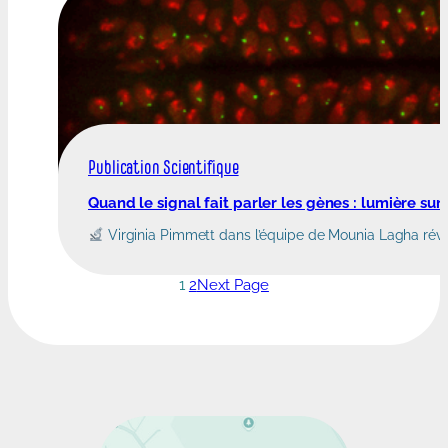
Publication Scientifique
Quand le signal fait parler les gènes : lumière su
Virginia Pimmett dans l’équipe de Mounia Lagha révè
1
2
Next Page